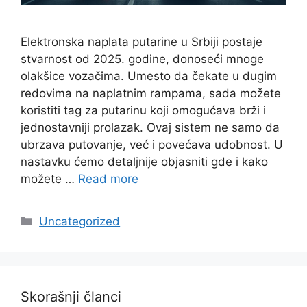
Elektronska naplata putarine u Srbiji postaje
stvarnost od 2025. godine, donoseći mnoge
olakšice vozačima. Umesto da čekate u dugim
redovima na naplatnim rampama, sada možete
koristiti tag za putarinu koji omogućava brži i
jednostavniji prolazak. Ovaj sistem ne samo da
ubrzava putovanje, već i povećava udobnost. U
nastavku ćemo detaljnije objasniti gde i kako
možete …
Read more
Categories
Uncategorized
Skorašnji članci