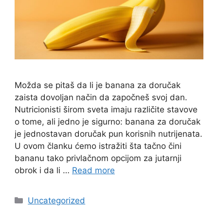
Možda se pitaš da li je banana za doručak
zaista dovoljan način da započneš svoj dan.
Nutricionisti širom sveta imaju različite stavove
o tome, ali jedno je sigurno: banana za doručak
je jednostavan doručak pun korisnih nutrijenata.
U ovom članku ćemo istražiti šta tačno čini
bananu tako privlačnom opcijom za jutarnji
obrok i da li …
Read more
Categories
Uncategorized