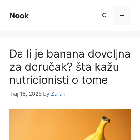
Skip
to
Nook
Menu
content
Da li je banana dovoljna
za doručak? šta kažu
nutricionisti o tome
maj 18, 2025
by
Zaraki