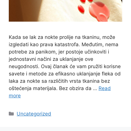
Kada se lak za nokte prolije na tkaninu, može
izgledati kao prava katastrofa. Međutim, nema
potrebe za panikom, jer postoje učinkoviti i
jednostavni načini za uklanjanje ove
neugodnosti. Ovaj članak će vam pružiti korisne
savete i metode za efikasno uklanjanje fleka od
laka za nokte sa različitih vrsta tkanina bez
oštećenja materijala. Bez obzira da …
Read
more
Categories
Uncategorized